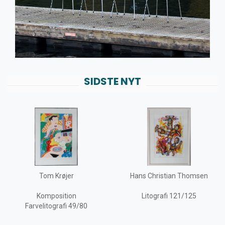
M
ulsen
SIDSTE NYT
Arne Jacobsen
møbler med nyt
læder
Tom Krøjer
Hans Christian Thomsen
Komposition
Litografi 121/125
Kom ind i butikken og hør nærmere om
Farvelitografi 49/80
læder mulighederne