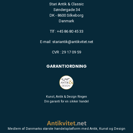
Stari Antik & Classic
Søndergade 34
DK - 8600 Silkeborg
Danmark
Tlf : +45 86 80 45 33
FINE ART
E-mail:
stariantik@antikvitet.net
CERAMIC
CVR : 29 17 09 59
GARANTIORDNING
Kunst, Antik & Design Ringen
Din garanti for en sikker handel
Medlem af Danmarks største handelsplatform med Antik, Kunst og Design