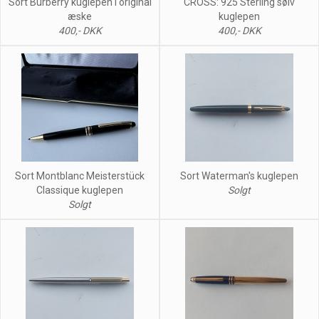
Sort Burberry kuglepen i original
CROSS: 925 Sterling sølv
æske
kuglepen
400,- DKK
400,- DKK
Sort Montblanc Meisterstück
Sort Waterman's kuglepen
Classique kuglepen
Solgt
Solgt