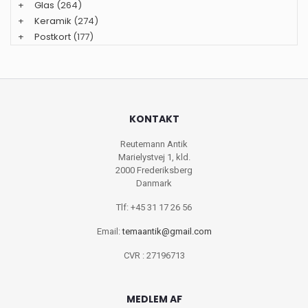
+
Glas
(264)
+
Keramik
(274)
+
Postkort
(177)
KONTAKT
Reutemann Antik
Marielystvej 1, kld.
2000 Frederiksberg
Danmark
Tlf: +45 31 17 26 56
Email:
temaantik@gmail.com
CVR : 27196713
MEDLEM AF