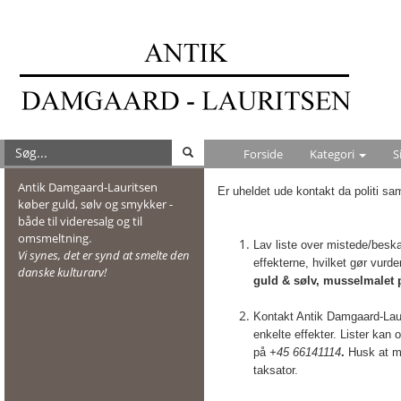
Forside
Kategori
S
Antik Damgaard-Lauritsen
Er uheldet ude kontakt da politi sam
køber guld, sølv og smykker -
både til videresalg og til
omsmeltning.
Lav liste over mistede/bes
Vi synes, det er synd at smelte den
effekterne, hvilket gør vurde
danske kulturarv!
guld & sølv, musselmalet 
Kontakt Antik Damgaard-Laurit
enkelte effekter. Lister kan
på
+45 66141114
.
Husk at m
taksator.