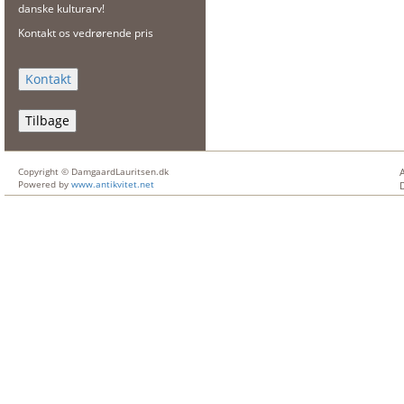
danske kulturarv!
Kontakt os vedrørende pris
Tilbage
Copyright © DamgaardLauritsen.dk
Powered by
www.antikvitet.net