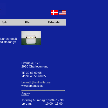
Sølv
Plet
E-handel
ricanes (også
ed stearinlys
Ordrupvej 123
2920 Charlottenlund
Tlf. 39 63 60 05
Mobil. 40 50 60 05
bmantik@antikvitet.net
www.bmantik.dk
Åbent
:
Torsdag & Fredag: 13.00 - 17.30
Lørdag: 10.00 - 13.00