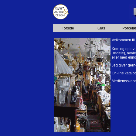
Forside
Glas
Porcel
Velkommen til B
Kom og oplev
løsdele), ovale
eller med elin
Jeg giver gerne
On-line katalog
Medlemsskabet 