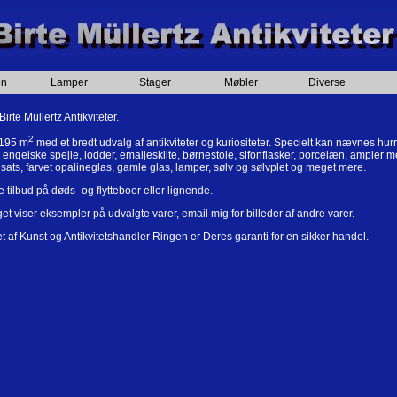
æn
Lamper
Stager
Møbler
Diverse
irte Müllertz Antikviteter.
2
 195 m
med et bredt udvalg af antikviteter og kuriositeter. Specielt kan nævnes hur
 engelske spejle, lodder, emaljeskilte, børnestole, sifonflasker, porcelæn, ampler m
dsats, farvet opalineglas, gamle glas, lamper, sølv og sølvplet og meget mere.
 tilbud på døds- og flytteboer eller lignende.
et viser eksempler på udvalgte varer, email mig for billeder af andre varer.
af Kunst og Antikvitetshandler Ringen er Deres garanti for en sikker handel.