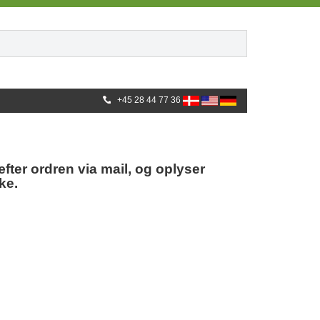
+45 28 44 77 36
fter ordren via mail, og oplyser
ke.