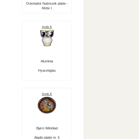
Orientalsk Natmusik platte -
Motiv I
Antik K
Aluminia
Hyacintglas
Antik K
Bjørn Wiinblad
Aladin platte nr. 5