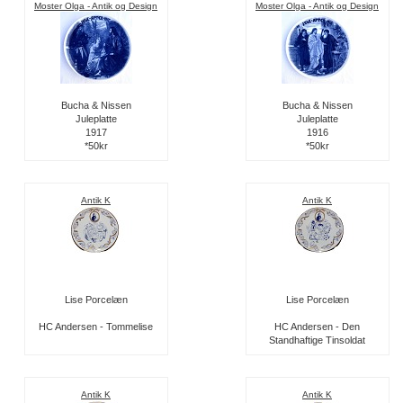
Moster Olga - Antik og Design
Moster Olga - Antik og Design
Bucha & Nissen
Bucha & Nissen
Juleplatte
Juleplatte
1917
1916
*50kr
*50kr
Antik K
Antik K
Lise Porcelæn
Lise Porcelæn
HC Andersen - Tommelise
HC Andersen - Den
Standhaftige Tinsoldat
Antik K
Antik K