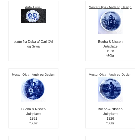
Antik Huset
Moster Olga - Antik og Design
platte fra Duka af Carl XVI
Bucha & Nissen
og Silvia
Juleplatte
1928
*50kr
Moster Olga - Antik og Design
Moster Olga - Antik og Design
Bucha & Nissen
Bucha & NIssen
Juleplatte
Juleplatte
1931
1926
*50kr
*50kr