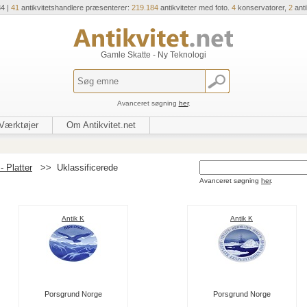
34 |
41
antikvitetshandlere præsenterer:
219.184
antikviteter med foto.
4
konservatorer,
2
ant
Gamle Skatte - Ny Teknologi
Avanceret søgning
her
.
Værktøjer
Om Antikvitet.net
- Platter
>>
Uklassificerede
Avanceret søgning
her
.
Antik K
Antik K
Porsgrund Norge
Porsgrund Norge