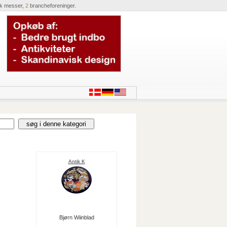
ik messer,
2
brancheforeninger.
Antik K
Bjørn Wiinblad