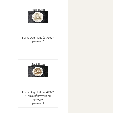
Antik Huset
Far´s Dag Platte år #1977
platte nr 6
Antik Huset
Far´s Dag Platte år #1972
Gamle håndværk og
erhverv
platte nr 1