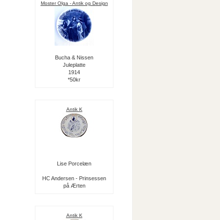
Moster Olga - Antik og Design
Bucha & Nissen
Juleplatte
1914
*50kr
Antik K
Lise Porcelæn
HC Andersen - Prinsessen
på Ærten
Antik K