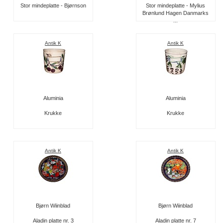
Stor mindeplatte - Bjørnson
Stor mindeplatte - Mylius
Brønlund Hagen Danmarks
...
Antik K
Antik K
Aluminia
Aluminia
Krukke
Krukke
Antik K
Antik K
Bjørn Wiinblad
Bjørn Wiinblad
Aladin platte nr. 3
Aladin platte nr. 7