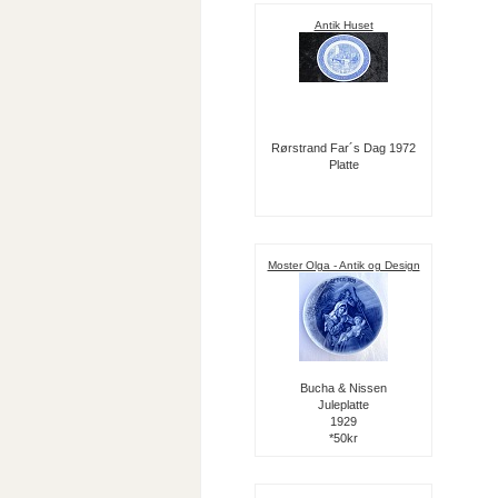
Antik Huset
Rørstrand Far´s Dag 1972
Platte
Moster Olga - Antik og Design
Bucha & Nissen
Juleplatte
1929
*50kr