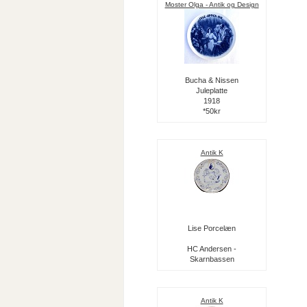
Moster Olga - Antik og Design
Bucha & Nissen
Juleplatte
1918
*50kr
Antik K
Lise Porcelæn
HC Andersen -
Skarnbassen
Antik K