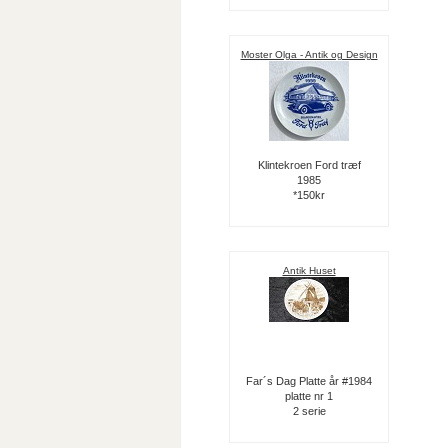
Moster Olga - Antik og Design
Klintekroen Ford træf
1985
*150kr
Antik Huset
Far´s Dag Platte år #1984
platte nr 1
2 serie