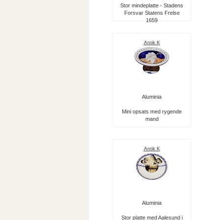
Stor mindeplatte - Stadens
Forsvar Statens Frelse
1659
Antik K
Aluminia
Mini opsats med rygende
mand
Antik K
Aluminia
Stor platte med Aalesund i