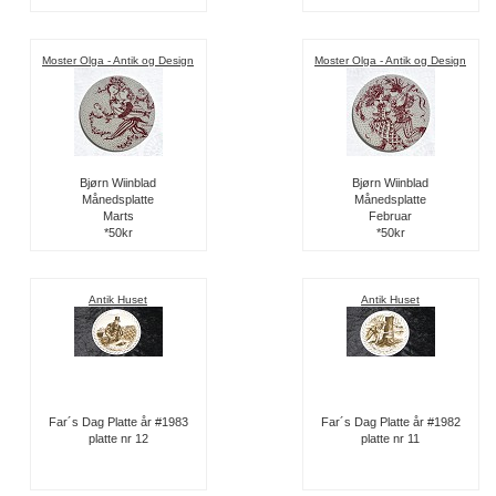
Moster Olga - Antik og Design
Moster Olga - Antik og Design
Bjørn Wiinblad
Bjørn Wiinblad
Månedsplatte
Månedsplatte
Marts
Februar
*50kr
*50kr
Antik Huset
Antik Huset
Far´s Dag Platte år #1983
Far´s Dag Platte år #1982
platte nr 12
platte nr 11