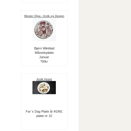
Moster Olga - Antik og Design
Bjørn Wiinblad
Månedsplatte
Januar
*50kr
Antik Huset
Far´s Dag Platte år #1981
platte nr 10