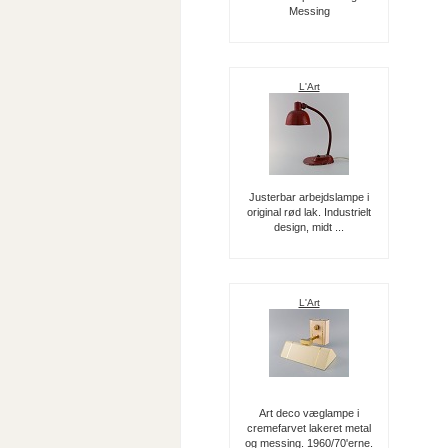
Messing
L'Art
Justerbar arbejdslampe i
original rød lak. Industrielt
design, midt ...
L'Art
Art deco væglampe i
cremefarvet lakeret metal
og messing. 1960/70'erne.