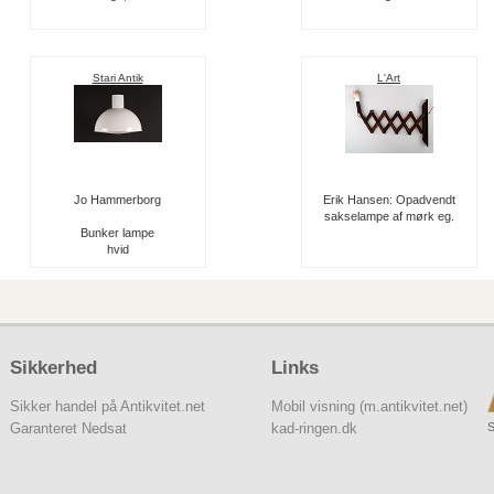
Stari Antik
L'Art
Jo Hammerborg
Erik Hansen: Opadvendt
sakselampe af mørk eg.
Bunker lampe
hvid
Sikkerhed
Links
Sikker handel på Antikvitet.net
Mobil visning (m.antikvitet.net)
S
Garanteret Nedsat
kad-ringen.dk