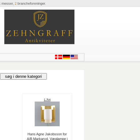
k messer,
2
brancheforeninger.
L'Art
Hans Agne Jakobsson for
A/B Markaryd. Væglampe i