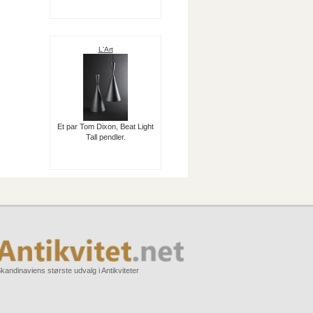
L'Art
Et par Tom Dixon, Beat Light
Tall pendler.
kandinaviens største udvalg i Antikviteter