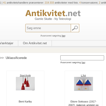
1 |
41
antikvitetshandlere præsenterer:
219.333
antikviteter med foto.
4
konservatorer,
2
anti
Gamle Skatte - Ny Teknologi
Avanceret søgning
her
.
Værktøjer
Om Antikvitet.net
>>
Uklassificerede
Avanceret søgning
her
.
Stari Antik
L'Art
Bent Karlby
Ettore Sottsass (1917-
2007), italiensk arkitekt og