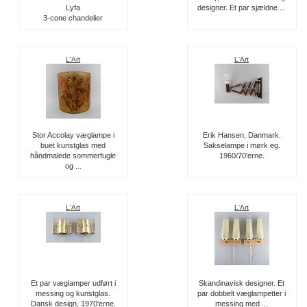
Lyfa
designer. Et par sjældne ...
3-cone chandelier
L'Art
L'Art
Stor Accolay væglampe i
Erik Hansen, Danmark.
buet kunstglas med
Sakselampe i mørk eg.
håndmalede sommerfugle
1960/70'erne.
og ...
L'Art
L'Art
Et par væglamper udført i
Skandinavisk designer. Et
messing og kunstglas.
par dobbelt væglampetter i
Dansk design, 1970'erne.
messing med ...