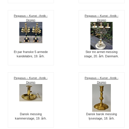
Pegasus – Kunst - Antik -
Pegasus – Kunst - Antik -
Design
Design
Et par franske 5 armede
Stor tre armet messing
kandelabre, 19. årh.
stage, 20. årh. Danmark.
Pegasus – Kunst - Antik -
Pegasus – Kunst - Antik -
Design
Design
Dansk messing
Dansk barok messing
kammerstage, 19. årh.
lysestage, 18. årh.