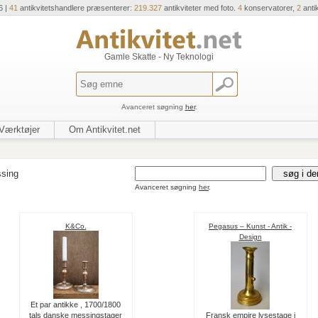
6 |
41
antikvitetshandlere præsenterer:
219.327
antikviteter med foto.
4
konservatorer,
2
anti
Gamle Skatte - Ny Teknologi
Avanceret søgning
her
.
Værktøjer
Om Antikvitet.net
sing
Avanceret søgning
her
.
K&Co.
Pegasus – Kunst - Antik -
Design
Et par antikke , 1700/1800
tals danske messingstager
Fransk empire lysestage i