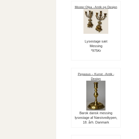
Moster Olga - Antik og Design
Lysestage sæt
Messing
*975Kr
Pegasus – Kunst - Antik -
Design
Barok dansk messing
lysestage af Næstvedtypen,
18. årh. Danmark