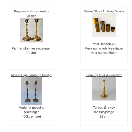
Pegasus – Kunst - Antik -
Moster Olga - Antik og Design
Design
Peter Jensen A/S
Par franske messingstager,
Messing fyrfads lysestager
19. årh.
4stk samlet 350kr
Moster Olga - Antik og Design
Kinnerup Antik & Porcelæn
Moderne messing
Torben Ørskov
lysestager
messingstage
400kr pr. sæt
22 cm