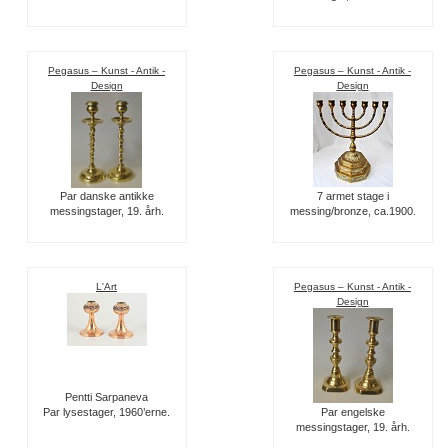
Pegasus – Kunst - Antik -
Pegasus – Kunst - Antik -
Design
Design
Par danske antikke
7 armet stage i
messingstager, 19. årh.
messing/bronze, ca.1900.
L'Art
Pegasus – Kunst - Antik -
Design
Pentti Sarpaneva
Par lysestager, 1960’erne.
Par engelske
messingstager, 19. årh.