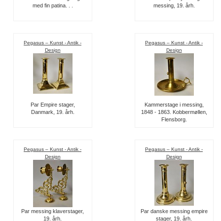
med fin patina. . .
messing, 19. årh.
Pegasus – Kunst - Antik -
Pegasus – Kunst - Antik -
Design
Design
Par Empire stager,
Kammerstage i messing,
Danmark, 19. årh.
1848 - 1863. Kobbermøllen,
Flensborg.
Pegasus – Kunst - Antik -
Pegasus – Kunst - Antik -
Design
Design
Par messing klaverstager,
Par danske messing empire
19. årh.
stager, 19. årh.