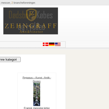
k messer,
2
brancheforeninger.
Pegasus – Kunst - Antik -
Design
Fransk messing kirke