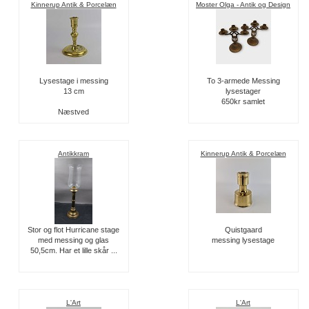
Kinnerup Antik & Porcelæn
Moster Olga - Antik og Design
Lysestage i messing
To 3-armede Messing
13 cm
lysestager
650kr samlet
Næstved
Antikkram
Kinnerup Antik & Porcelæn
Stor og flot Hurricane stage
Quistgaard
med messing og glas
messing lysestage
50,5cm. Har et lille skår ...
L'Art
L'Art