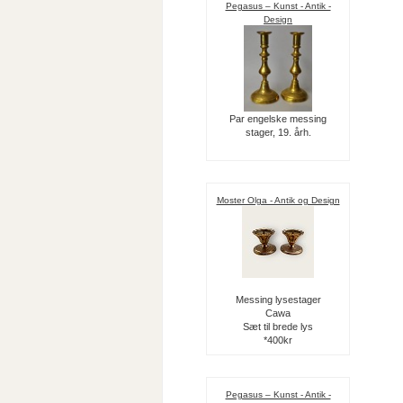
Pegasus – Kunst - Antik -
Design
Par engelske messing
stager, 19. årh.
Moster Olga - Antik og Design
Messing lysestager
Cawa
Sæt til brede lys
*400kr
Pegasus – Kunst - Antik -