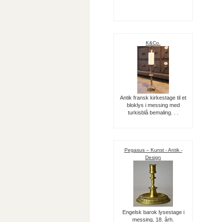
K&Co.
Antik fransk kirkestage til et
bloklys i messing med
turkisblå bemaling. . .
Pegasus – Kunst - Antik -
Design
Engelsk barok lysestage i
messing, 18. årh.