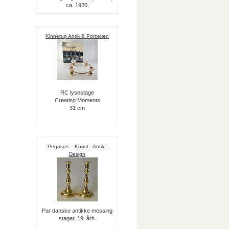
ca. 1920.
Kinnerup Antik & Porcelæn
RC lysestage
Creating Moments
31 cm
Pegasus – Kunst - Antik -
Design
Par danske antikke messing
stager, 19. årh.