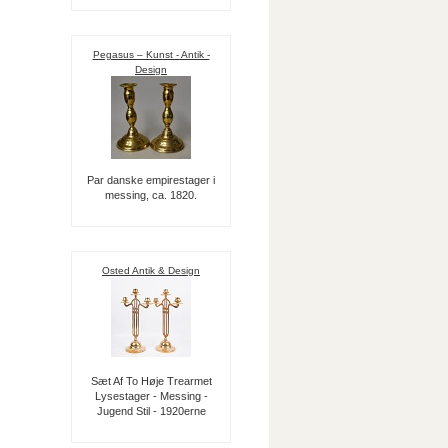
Pegasus – Kunst - Antik -
Design
Par danske empirestager i
messing, ca. 1820.
Osted Antik & Design
Sæt Af To Høje Trearmet
Lysestager - Messing -
Jugend Stil - 1920erne