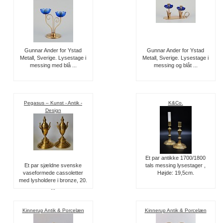
Gunnar Ander for Ystad
Gunnar Ander for Ystad
Metall, Sverige. Lysestage i
Metall, Sverige. Lysestage i
messing med blå ...
messing og blåt ...
Pegasus – Kunst - Antik -
K&Co.
Design
Et par antikke 1700/1800
Et par sjældne svenske
tals messing lysestager ,
vaseformede cassoletter
Højde: 19,5cm.
med lysholdere i bronze, 20.
...
Kinnerup Antik & Porcelæn
Kinnerup Antik & Porcelæn