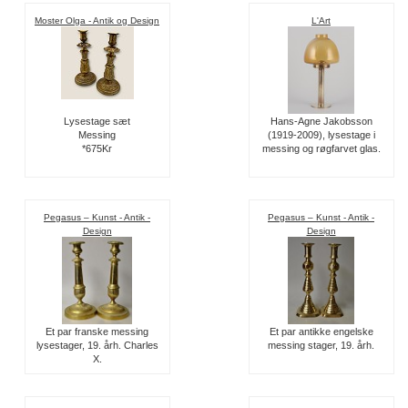
Moster Olga - Antik og Design
L'Art
Lysestage sæt
Hans-Agne Jakobsson
Messing
(1919-2009), lysestage i
*675Kr
messing og røgfarvet glas.
Pegasus – Kunst - Antik -
Pegasus – Kunst - Antik -
Design
Design
Et par franske messing
Et par antikke engelske
lysestager, 19. årh. Charles
messing stager, 19. årh.
X.