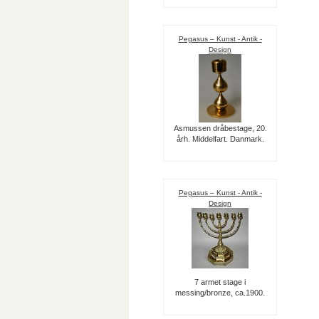
Pegasus – Kunst - Antik -
Design
Asmussen dråbestage, 20.
årh. Middelfart. Danmark.
Pegasus – Kunst - Antik -
Design
7 armet stage i
messing/bronze, ca.1900.