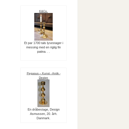
K&Co.
Et par 1700 tals lysestager i
messing med en rigtig fin
patina. . .
Pegasus – Kunst - Antik -
Design
En dråbestage, Design
Asmussen, 20. årh.
Danmark.