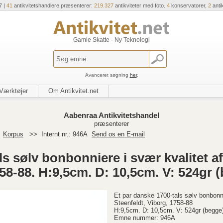
7 |
41
antikvitetshandlere præsenterer:
219.327
antikviteter med foto.
4
konservatorer,
2
anti
Gamle Skatte - Ny Teknologi
Avanceret søgning
her
.
Værktøjer
Om Antikvitet.net
Aabenraa Antikvitetshandel
præsenterer
>
Korpus
>>
Internt nr.: 946A
Send os en E-mail
ls sølv bonbonniere i svær kvalitet a
758-88. H:9,5cm. D: 10,5cm. V: 524gr 
Et par danske 1700-tals sølv bonbonni
Steenfeldt, Viborg, 1758-88
H:9,5cm. D: 10,5cm. V: 524gr (begge
Emne nummer: 946A