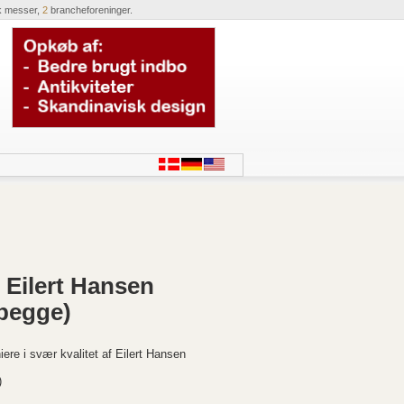
k messer,
2
brancheforeninger.
f Eilert Hansen
(begge)
ere i svær kvalitet af Eilert Hansen
)