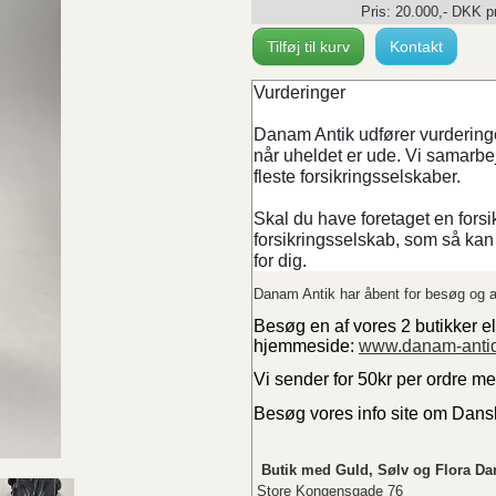
Pris:
20.000
,-
DKK
pr
Tilføj til kurv
Kontakt
Vurderinger
Danam Antik udfører vurderinger
når uheldet er ude. Vi samarb
fleste forsikringsselskaber.
Skal du have foretaget en forsi
forsikringsselskab, som så kan 
for dig.
Danam Antik har åbent for besøg og a
Besøg en af vores 2 butikker el
hjemmeside:
www.danam-anti
Vi sender for 50kr per ordre m
Besøg vores info site om Dan
Butik med Guld, Sølv og Flora Da
Store Kongensgade 76