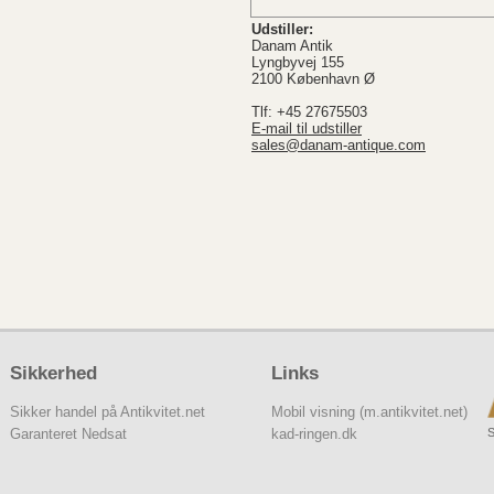
Udstiller:
Danam Antik
Lyngbyvej 155
2100 København Ø
Tlf: +45 27675503
E-mail til udstiller
sales@danam-antique.com
Sikkerhed
Links
Sikker handel på Antikvitet.net
Mobil visning (m.antikvitet.net)
S
Garanteret Nedsat
kad-ringen.dk