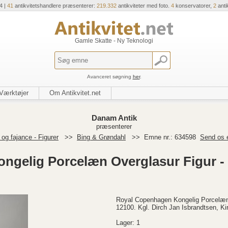
4 |
41
antikvitetshandlere præsenterer:
219.332
antikviteter med foto.
4
konservatorer,
2
anti
Gamle Skatte - Ny Teknologi
Avanceret søgning
her
.
Værktøjer
Om Antikvitet.net
Danam Antik
præsenterer
og fajance - Figurer
>>
Bing & Grøndahl
>>
Emne nr.: 634598
Send os 
ngelig Porcelæn Overglasur Figur -
Royal Copenhagen Kongelig Porcelæn 
12100. Kgl. Dirch Jan Isbrandtsen, Ki
Lager: 1