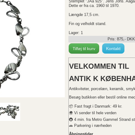
Stemplet "JAa 925". Jens Johs. Aaga
Dette er fra ca. 1960 til 1970.
Længde 17,5 cm.
Fin og velholdt stand.
Lager: 1
Pris:
875
,-
DKK
Tilføj til kurv
Kontakt
VELKOMMEN TIL
ANTIK K KØBENHA
Antikviteter, porcelæn, keramik, smy
Besøg butikken eller bestil online med 
📦 Fast fragt i Danmark: 49 kr.
🌍 Vi sender til hele verden
🚇 4 min. fra Metro Gammel Strand st
🚗 Parkering i nærheden
Åbningstider