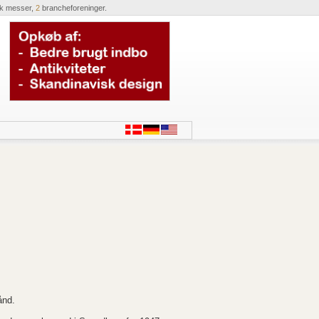
ik messer,
2
brancheforeninger.
ånd.