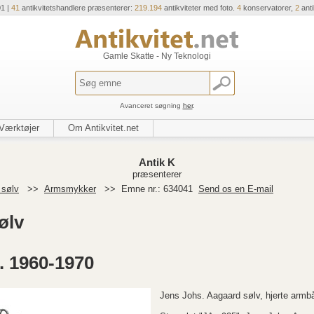
01 |
41
antikvitetshandlere præsenterer:
219.194
antikviteter med foto.
4
konservatorer,
2
ant
Gamle Skatte - Ny Teknologi
Avanceret søgning
her
.
Værktøjer
Om Antikvitet.net
Antik K
præsenterer
 sølv
>>
Armsmykker
>>
Emne nr.: 634041
Send os en E-mail
ølv
. 1960-1970
Jens Johs. Aagaard sølv, hjerte armb