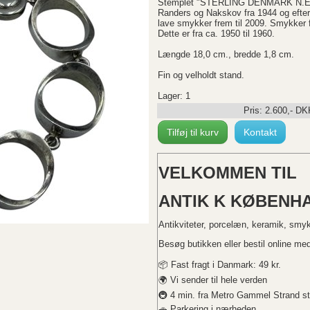
Stemplet "STERLING DENMARK N.E. 
Randers og Nakskov fra 1944 og efter
lave smykker frem til 2009. Smykker f
Dette er fra ca. 1950 til 1960.
Længde 18,0 cm., bredde 1,8 cm.
Fin og velholdt stand.
Lager: 1
Pris:
2.600
,-
DK
Tilføj til kurv
Kontakt
VELKOMMEN TIL
ANTIK K KØBENHA
Antikviteter, porcelæn, keramik, smy
Besøg butikken eller bestil online med 
📦 Fast fragt i Danmark: 49 kr.
🌍 Vi sender til hele verden
🚇 4 min. fra Metro Gammel Strand st
🚗 Parkering i nærheden