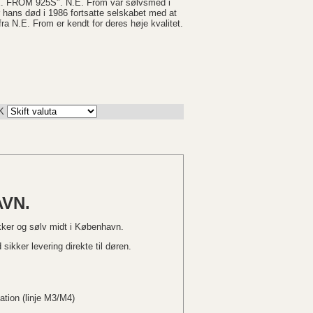
FROM 925S". N.E. From var sølvsmed i
 hans død i 1986 fortsatte selskabet med at
ra N.E. From er kendt for deres høje kvalitet.
K
VN.
kker og sølv midt i København.
sikker levering direkte til døren.
ation (linje M3/M4)