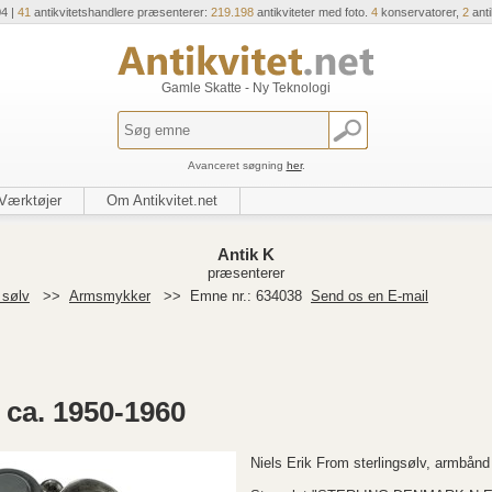
04 |
41
antikvitetshandlere præsenterer:
219.198
antikviteter med foto.
4
konservatorer,
2
ant
Gamle Skatte - Ny Teknologi
Avanceret søgning
her
.
Værktøjer
Om Antikvitet.net
Antik K
præsenterer
 sølv
>>
Armsmykker
>>
Emne nr.: 634038
Send os en E-mail
ca. 1950-1960
Niels Erik From sterlingsølv, armbånd