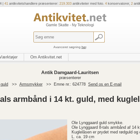
4 |
41
antikvitetshandlere præsenterer:
219.303
antikviteter med foto.
4
konservatorer,
2
anti
Gamle Skatte - Ny Teknologi
Avanceret søgning
her
.
Værktøjer
Om Antikvitet.net
Antik Damgaard-Lauritsen
præsenterer
 guld
>>
Armsmykker
>>
Emne nr.: 624778
Send os en E-mail
als armbånd i 14 kt. guld, med kuglelå
Ole Lynggaard guld smykke.
Ole Lynggaard 8-tals armbånd af 14 kt.
Kuglelåsen er prydet med rødguld og 
L. ca. 19 cm