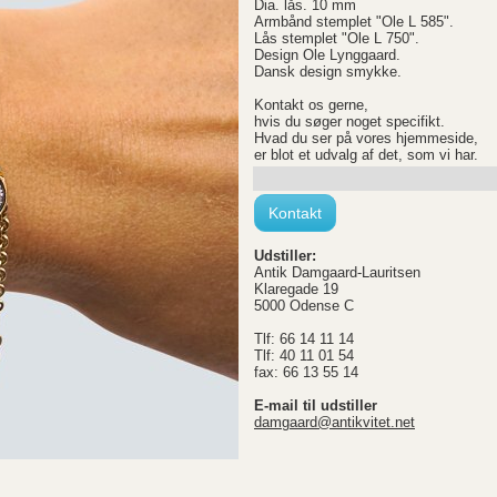
Dia. lås. 10 mm
Armbånd stemplet "Ole L 585".
Lås stemplet "Ole L 750".
Design Ole Lynggaard.
Dansk design smykke.
Kontakt os gerne,
hvis du søger noget specifikt.
Hvad du ser på vores hjemmeside,
er blot et udvalg af det, som vi har.
Kontakt
Udstiller:
Antik Damgaard-Lauritsen
Klaregade 19
5000 Odense C
Tlf: 66 14 11 14
Tlf: 40 11 01 54
fax: 66 13 55 14
E-mail til udstiller
damgaard@antikvitet.net