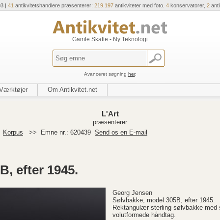
03 |
41
antikvitetshandlere præsenterer:
219.197
antikviteter med foto.
4
konservatorer,
2
ant
Gamle Skatte - Ny Teknologi
Avanceret søgning
her
.
Værktøjer
Om Antikvitet.net
L'Art
præsenterer
>
Korpus
>>
Emne nr.: 620439
Send os en E-mail
, efter 1945.
Georg Jensen
Sølvbakke, model 305B, efter 1945.
Rektangulær sterling sølvbakke med 
volutformede håndtag.