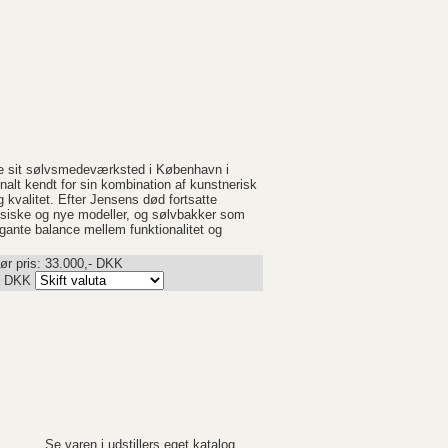
e sit sølvsmedeværksted i København i
onalt kendt for sin kombination af kunstnerisk
valitet. Efter Jensens død fortsatte
ssiske og nye modeller, og sølvbakker som
ante balance mellem funktionalitet og
ør pris: 33.000,- DKK
-
DKK
Se varen i udstillers eget katalog