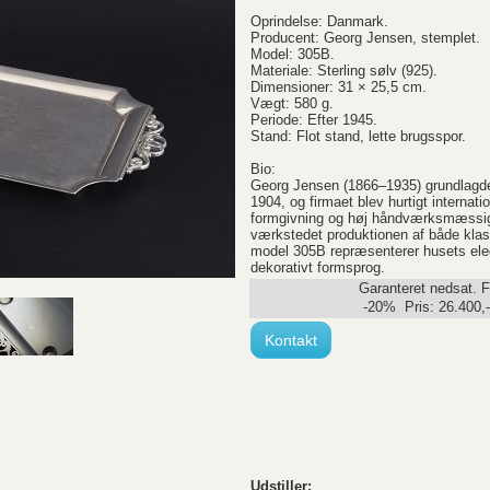
Oprindelse: Danmark.
Producent: Georg Jensen, stemplet.
Model: 305B.
Materiale: Sterling sølv (925).
Dimensioner: 31 × 25,5 cm.
Vægt: 580 g.
Periode: Efter 1945.
Stand: Flot stand, lette brugsspor.
Bio:
Georg Jensen (1866–1935) grundlagd
1904, og firmaet blev hurtigt internati
formgivning og høj håndværksmæssig k
værkstedet produktionen af både kla
model 305B repræsenterer husets eleg
dekorativt formsprog.
Garanteret nedsat. F
-20% Pris:
26.400
,
Kontakt
Udstiller: