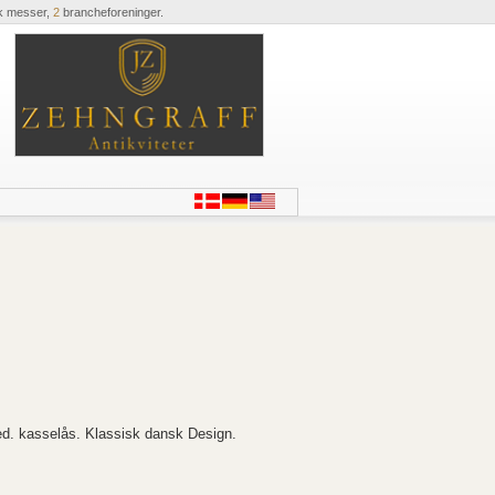
k messer,
2
brancheforeninger.
ed. kasselås. Klassisk dansk Design.