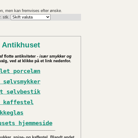
en, men kan fremvises efter ønske.
. stk.
 Antikhuset
f flotte antikviteter -
især smykker og
alg, ved at klikke på et link nedenfor.
let porcelæn
 sølvsmykker
t sølvbestik
 kaffestel
kkeglas
usets hjemmeside
__________________________
kker, spise- og kaffestel. Blandt andet