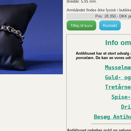
Bredde: 5,91 mm.
Armbåndet findes ikke fysisk i butikk
Pris:
28.350
,-
DKK
pr
Tilføj til kurv
Kontakt
Info om
Antikhuset har et stort udvalg a
porcelæn
. De kan se vores udv
Musselma
Guld- og
Tretårne
Spise-
Dri
Besøg Antih
___________________
Antikhuset opkøber guld og sølvsmy