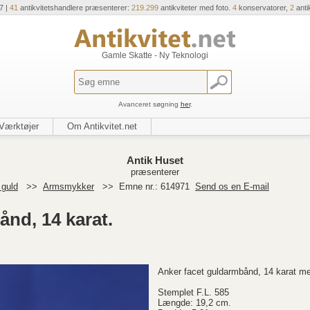
7 |
41
antikvitetshandlere præsenterer:
219.299
antikviteter med foto.
4
konservatorer,
2
anti
Gamle Skatte - Ny Teknologi
Avanceret søgning
her
.
Værktøjer
Om Antikvitet.net
Antik Huset
præsenterer
 guld
>>
Armsmykker
>>
Emne nr.: 614971
Send os en E-mail
nd, 14 karat.
Anker facet guldarmbånd, 14 karat m
Stemplet F.L. 585
Længde: 19,2 cm.