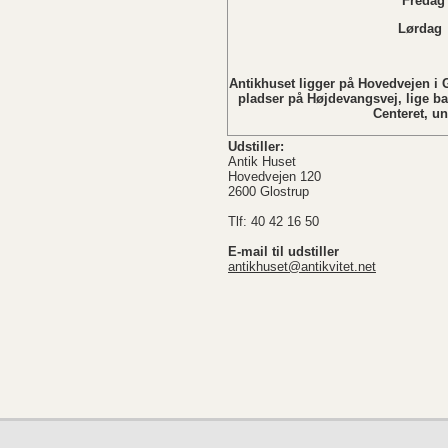
Fredag 
Lørdag Lukket i
Søndag L
Antikhuset ligger på Hovedvejen i G
pladser på Højdevangsvej, lige b
Centeret, u
Udstiller:
Antik Huset
Hovedvejen 120
2600 Glostrup
Tlf: 40 42 16 50
E-mail til udstiller
antikhuset@antikvitet.net