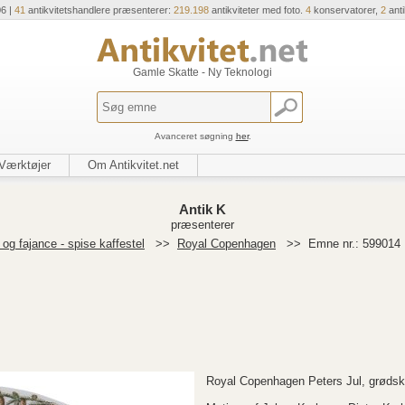
06 |
41
antikvitetshandlere præsenterer:
219.198
antikviteter med foto.
4
konservatorer,
2
ant
Gamle Skatte - Ny Teknologi
Avanceret søgning
her
.
Værktøjer
Om Antikvitet.net
Antik K
præsenterer
og fajance - spise kaffestel
>>
Royal Copenhagen
>>
Emne nr.: 599014
Royal Copenhagen Peters Jul, grødsk