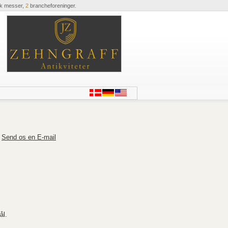
ik messer,
2
brancheforeninger.
Send os en E-mail
ål.