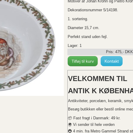
Motiver af Johan Krohn og Pietro Kro
Dekorationsnummer 5/14198.
1. sortering.
Diameter 15,7 cm.
Perfekt stand uden fejl.
Lager: 1
Pris:
475
,-
DKK
Tilføj til kurv
Kontakt
VELKOMMEN TIL
ANTIK K KØBENHA
Antikviteter, porcelæn, keramik, smy
Besøg butikken eller bestil online med 
📦 Fast fragt i Danmark: 49 kr.
🌍 Vi sender til hele verden
🚇 4 min. fra Metro Gammel Strand st