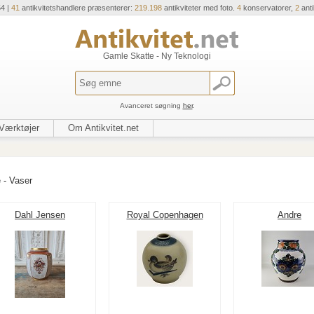
54 |
41
antikvitetshandlere præsenterer:
219.198
antikviteter med foto.
4
konservatorer,
2
ant
Gamle Skatte - Ny Teknologi
Avanceret søgning
her
.
Værktøjer
Om Antikvitet.net
 - Vaser
Dahl Jensen
Royal Copenhagen
Andre