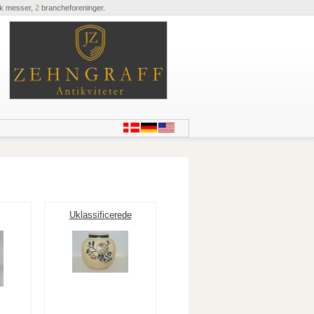
ik messer,
2
brancheforeninger.
Uklassificerede