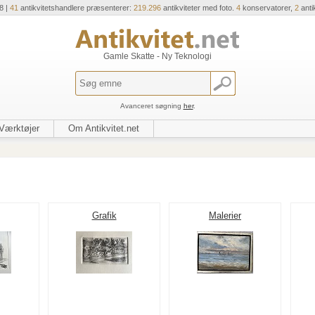
8 |
41
antikvitetshandlere præsenterer:
219.296
antikviteter med foto.
4
konservatorer,
2
anti
Gamle Skatte - Ny Teknologi
Avanceret søgning
her
.
Værktøjer
Om Antikvitet.net
Grafik
Malerier