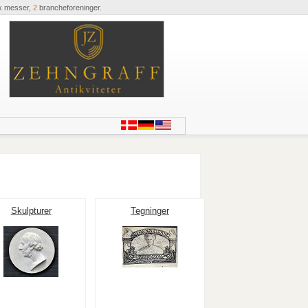
k messer,
2
brancheforeninger.
Skulpturer
Tegninger