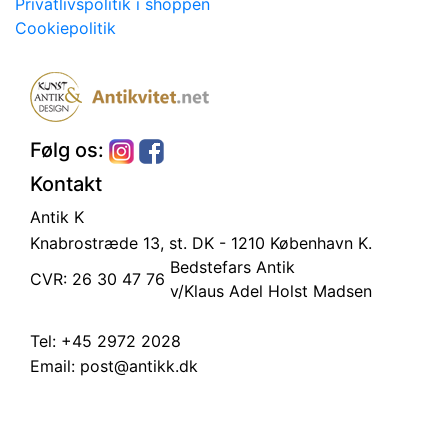
Privatlivspolitik i shoppen
Cookiepolitik
Følg os:
Kontakt
Antik K
Knabrostræde 13, st.
DK - 1210 København K.
Bedstefars Antik
CVR: 26 30 47 76
v/Klaus Adel Holst Madsen
Tel:
+45 2972 2028
Email:
post@antikk.dk